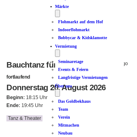
Märkte
Flohmarkt auf dem Hof
Indoorflohmarkt
Bobbycar & Kidsklamotte
Vermietung
Seminaretage
Bauchtanz für Frauen*
Events & Feiern
fortlaufend
Langfristige Vermietungen
Donnerstag 20. August 2026
Über uns
Beginn:
18:15 Uhr
Das Goldbekhaus
Ende:
19:45 Uhr
Team
Verein
Tanz & Theater
Mitmachen
Neubau