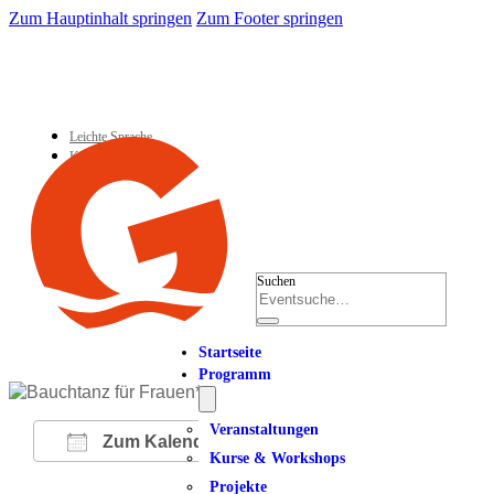
Zum Hauptinhalt springen
Zum Footer springen
Leichte Sprache
Kontakt
Suchen
Startseite
Programm
Veranstaltungen
Zum Kalender hinzufügen
Kurse & Workshops
Projekte
ICS herunterladen
Google Kalender
iCalendar
Office 365
Outlook Live