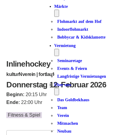
ICS herunterladen
Google Kalender
iCalendar
Office 365
Outlook Live
Märkte
Flohmarkt auf dem Hof
Indoorflohmarkt
Bobbycar & Kidsklamotte
Vermietung
Seminaretage
Inlinehockey
Events & Feiern
kulturNverein | fortlaufend
Langfristige Vermietungen
Donnerstag 12. Februar 2026
Über uns
Beginn:
20:15 Uhr
Das Goldbekhaus
Ende:
22:00 Uhr
Team
Fitness & Spiel
Verein
Mitmachen
Neubau