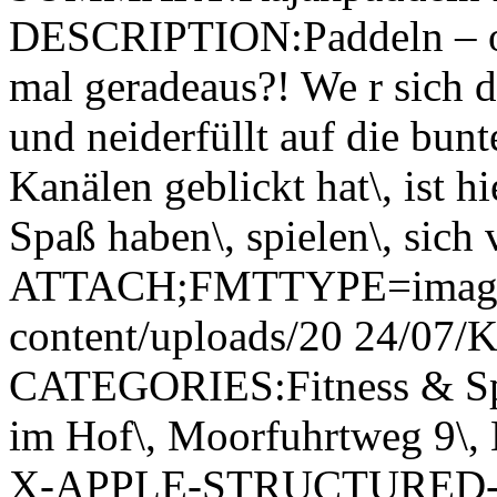
DESCRIPTION:Paddeln – ode
mal geradeaus?! We r sich di
und neiderfüllt auf die bun
Kanälen geblickt hat\, ist 
Spaß haben\, spielen\, sich
ATTACH;FMTTYPE=image/jp
content/uploads/20 24/07/
CATEGORIES:Fitness & Sp
im Hof\, Moorfuhrtweg 9\,
X-APPLE-STRUCTURED-