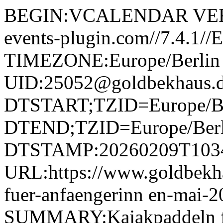
BEGIN:VCALENDAR VERS
events-plugin.com//7.4.1/
TIMEZONE:Europe/Berli
UID:25052@goldbekhaus.
DTSTART;TZID=Europe/Be
DTEND;TZID=Europe/Berl
DTSTAMP:20260209T103
URL:https://www.goldbekha
fuer-anfaengerinn en-mai-
SUMMARY:Kajakpaddeln fü