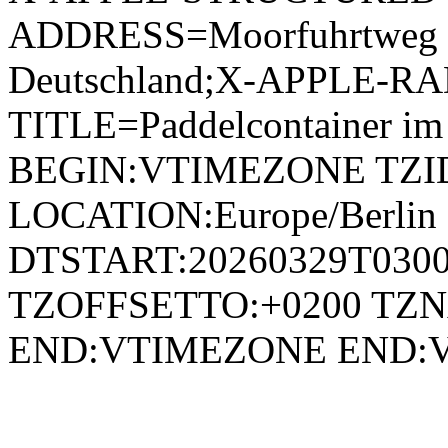
ADDRESS=Moorfuhrtweg 9\
Deutschland;X-APPLE-RA
TITLE=Paddelcontainer i
BEGIN:VTIMEZONE TZID:E
LOCATION:Europe/Berli
DTSTART:20260329T030
TZOFFSETTO:+0200 TZ
END:VTIMEZONE END: