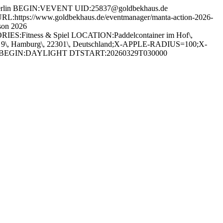
erlin BEGIN:VEVENT UID:25837@goldbekhaus.de
tps://www.goldbekhaus.de/eventmanager/manta-action-2026-
son 2026
IES:Fitness & Spiel LOCATION:Paddelcontainer im Hof\,
, Hamburg\, 22301\, Deutschland;X-APPLE-RADIUS=100;X-
lin BEGIN:DAYLIGHT DTSTART:20260329T030000