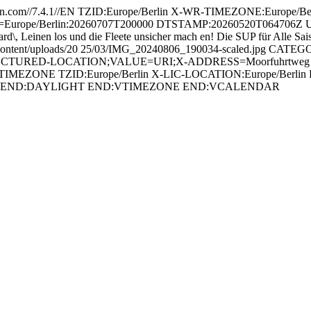
com//7.4.1//EN TZID:Europe/Berlin X-WR-TIMEZONE:Europe/B
ope/Berlin:20260707T200000 DTSTAMP:20260520T064706Z URL:ht
einen los und die Fleete unsicher mach en! Die SUP für Alle Sai
tent/uploads/20 25/03/IMG_20240806_190034-scaled.jpg CATEGOR
-STRUCTURED-LOCATION;VALUE=URI;X-ADDRESS=Moorfuhrtweg 9\
:VTIMEZONE TZID:Europe/Berlin X-LIC-LOCATION:Europe/Ber
ST END:DAYLIGHT END:VTIMEZONE END:VCALENDAR