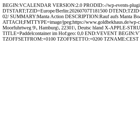
BEGIN:VCALENDAR VERSION:2.0 PRODID:-//wp-events-plugin.
DTSTART;TZID=Europe/Berlin:20260707T181500 DTEND;TZID=Eur
02/ SUMMARY:Manta Action DESCRIPTION:Rauf aufs Manta Board\, L
ATTACH;FMTTYPE=image/jpeg:https://www.goldbekhaus.de/wp-con
Moorfuhrtweg 9\, Hamburg\, 22301\, Deutsc hland X-APPLE
TITLE=Paddelcontainer im Hof:geo: 0,0 END:VEVENT BEGIN
TZOFFSETFROM:+0100 TZOFFSETTO:+0200 TZNAME:CE