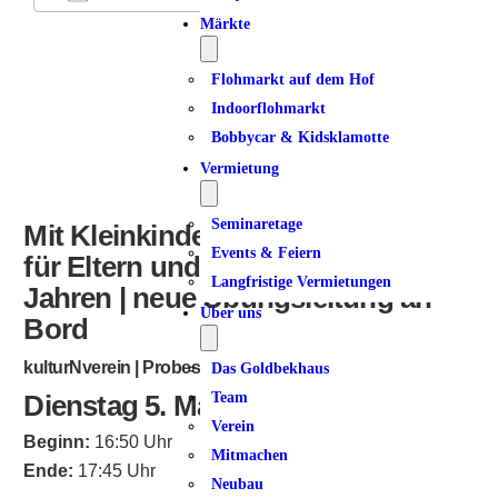
Märkte
ICS herunterladen
Google Kalender
iCalendar
Office 365
Outlook Live
Flohmarkt auf dem Hof
Indoorflohmarkt
Bobbycar & Kidsklamotte
Vermietung
Seminaretage
Mit Kleinkindern in Bewegung |
Events & Feiern
für Eltern und Kinder von 1 – 4
Langfristige Vermietungen
Jahren | neue Übungsleitung an
Über uns
Bord
kulturNverein | Probestunde möglich
Das Goldbekhaus
Dienstag 5. Mai 2026
Team
Verein
Beginn:
16:50 Uhr
Mitmachen
Ende:
17:45 Uhr
Neubau