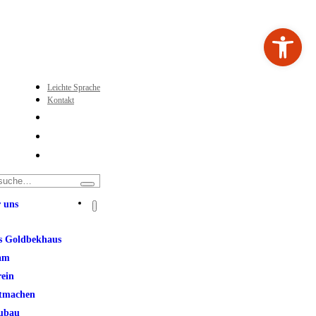
Werkzeugleiste ö
Leichte Sprache
Kontakt
 uns
s Goldbekhaus
am
rein
tmachen
ubau