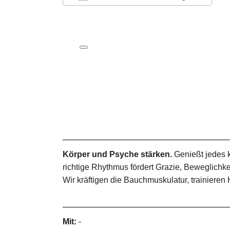
ICS herunterladen
Google Kalender
iCalendar
Office 365
Outlook Live
Körper und Psyche stärken.
Genießt jedes 
richtige Rhythmus fördert Grazie, Beweglich
Wir kräftigen die Bauchmuskulatur, trainieren
Mit:
-