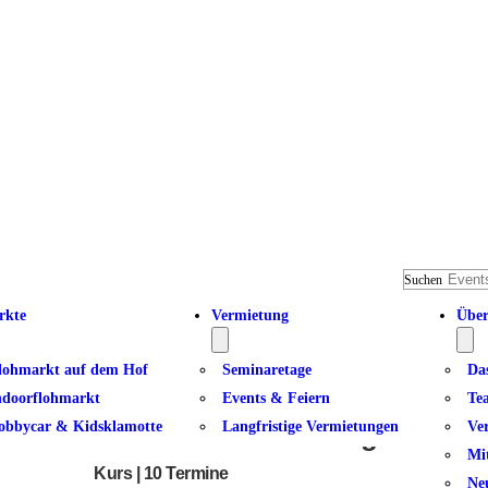
Suchen
rkte
Vermietung
Über
lohmarkt auf dem Hof
Seminaretage
Da
ndoorflohmarkt
Events & Feiern
Te
obbycar & Kidsklamotte
Langfristige Vermietungen
Ve
Pilates am Donnerstag
Mi
Kurs | 10 Termine
Ne