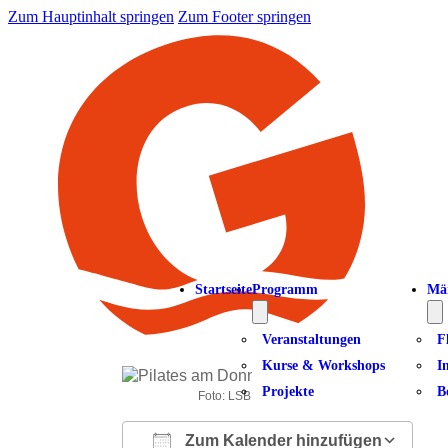
Zum Hauptinhalt springen
Zum Footer springen
Startseite
Programm
Mä
Veranstaltungen
F
Kurse & Workshops
I
Projekte
B
Foto: LSB NRW Andrea Bowinkelmann
Zum Kalender hinzufügen