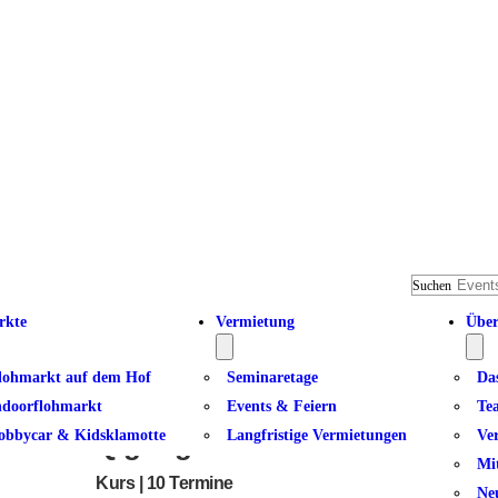
Suchen
rkte
Vermietung
Über
lohmarkt auf dem Hof
Seminaretage
Da
ndoorflohmarkt
Events & Feiern
Te
obbycar & Kidsklamotte
Langfristige Vermietungen
Ve
Qigong für Frauen 50+ I
Mi
Kurs | 10 Termine
Ne