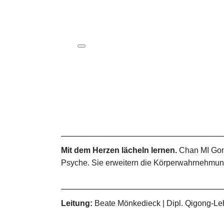
ICS herunterladen
Google Kalender
iCalendar
Office 365
Outlook Live
Mit dem Herzen lächeln lernen.
Chan MI Gong
Psyche. Sie erweitern die Körperwahrnehmung
Leitung:
Beate Mönkedieck | Dipl. Qigong-Le