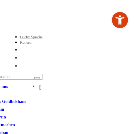
Werkzeugleiste ö
Leichte Sprache
Kontakt
 uns
s Goldbekhaus
am
rein
tmachen
ubau