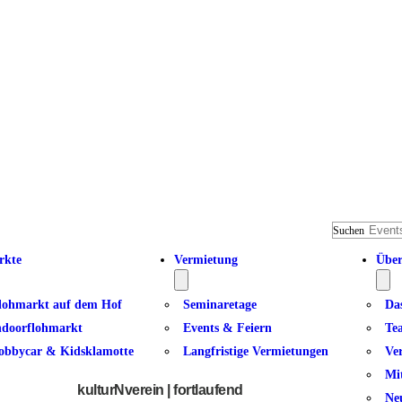
Suchen
rkte
Vermietung
Über
lohmarkt auf dem Hof
Seminaretage
Da
ndoorflohmarkt
Events & Feiern
Te
obbycar & Kidsklamotte
Langfristige Vermietungen
Ve
Zeichnen
Mi
kulturNverein | fortlaufend
Ne