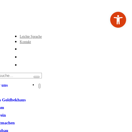
Werkzeugleiste ö
Leichte Sprache
Kontakt
 uns
s Goldbekhaus
am
rein
tmachen
ubau