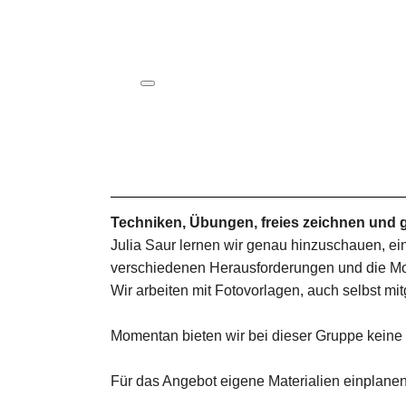
ICS herunterladen
Google Kalender
iCalendar
Office 365
Outlook Live
Techniken, Übungen, freies zeichnen und g
Julia Saur lernen wir genau hinzuschauen, ei
verschiedenen Herausforderungen und die Mot
Wir arbeiten mit Fotovorlagen, auch selbst mit
Momentan bieten wir bei dieser Gruppe keine
Für das Angebot eigene Materialien einplanen