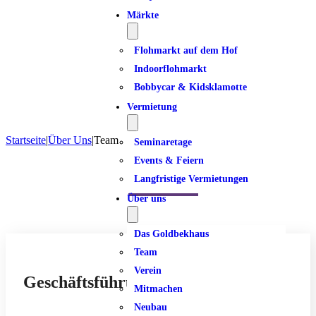
Märkte
Flohmarkt auf dem Hof
Indoorflohmarkt
Bobbycar & Kidsklamotte
Vermietung
Startseite
|
Über Uns
|
Team
Seminaretage
Events & Feiern
Team
Langfristige Vermietungen
Über uns
Das Goldbekhaus
Team
Verein
Geschäfts­führung
Mitmachen
Neubau