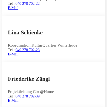
Tel.:
040 278 702-22
E-Mail
Lina Schienke
Koordination KulturQuartier Winterhude
Tel.:
040 278 702-23
E-Mail
Friederike Zängl
Projektleitung Circ@Home
Tel.:
040 278 702-39
E-Mail