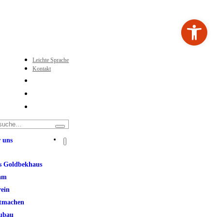
Werkzeugleiste ö
Leichte Sprache
Kontakt
 uns
s Goldbekhaus
am
rein
tmachen
ubau