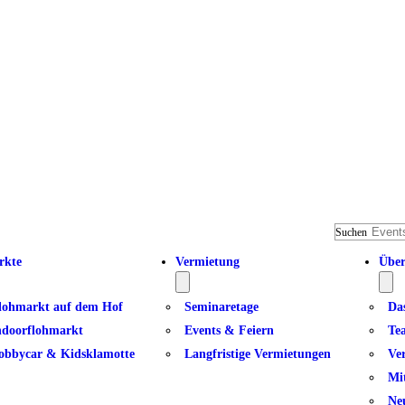
Suchen
rkte
Vermietung
Über
lohmarkt auf dem Hof
Seminaretage
Da
ndoorflohmarkt
Events & Feiern
Te
obbycar & Kidsklamotte
Langfristige Vermietungen
Ve
Mi
Ne