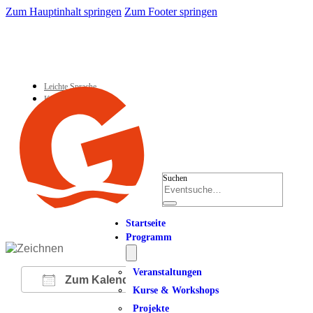
Zum Hauptinhalt springen
Zum Footer springen
Leichte Sprache
Kontakt
Suchen
Startseite
Programm
Veranstaltungen
Zum Kalender hinzufügen
Kurse & Workshops
Projekte
ICS herunterladen
Google Kalender
iCalendar
Office 365
Outlook Live