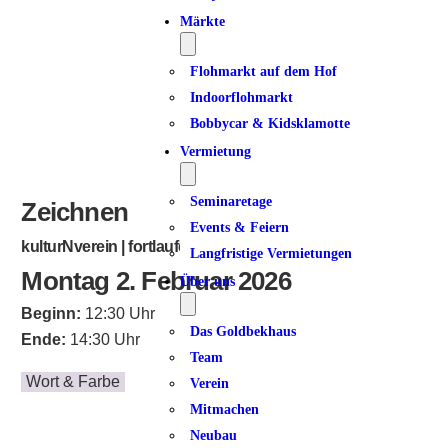
Märkte
Flohmarkt auf dem Hof
Indoorflohmarkt
Bobbycar & Kidsklamotte
Vermietung
Seminaretage
Zeichnen
Events & Feiern
kulturNverein | fortlaufend
Langfristige Vermietungen
Montag 2. Februar 2026
Über uns
Beginn:
12:30 Uhr
Das Goldbekhaus
Ende:
14:30 Uhr
Team
Wort & Farbe
Verein
Mitmachen
Neubau