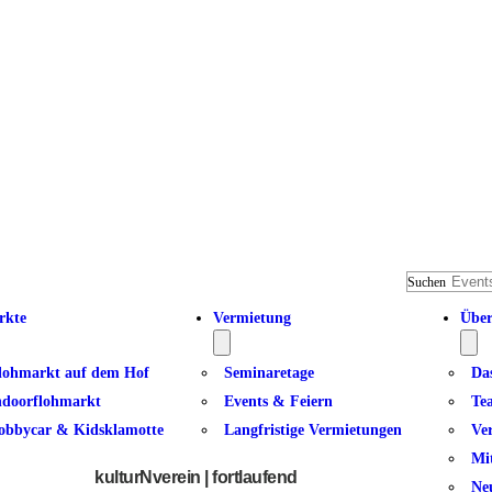
Suchen
rkte
Vermietung
Über
lohmarkt auf dem Hof
Seminaretage
Da
ndoorflohmarkt
Events & Feiern
Te
obbycar & Kidsklamotte
Langfristige Vermietungen
Ve
Zeichnen
Mi
kulturNverein | fortlaufend
Ne