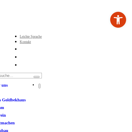
Werkzeugleiste ö
Leichte Sprache
Kontakt
 uns
s Goldbekhaus
am
rein
tmachen
ubau