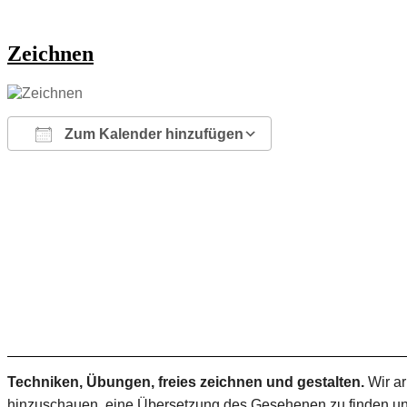
Zeichnen
Zum Kalender hinzufügen
ICS herunterladen
Google Kalender
iCalendar
Office 365
Outlook Live
Techniken, Übungen, freies zeichnen und gestalten.
Wir ar
hinzuschauen, eine Übersetzung des Gesehenen zu finden und