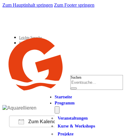
Zum Hauptinhalt springen
Zum Footer springen
Leichte Sprache
Kontakt
Suchen
Startseite
Programm
Veranstaltungen
Zum Kalender hinzufügen
Kurse & Workshops
Projekte
ICS herunterladen
Google Kalender
iCalendar
Office 365
Outlook Live