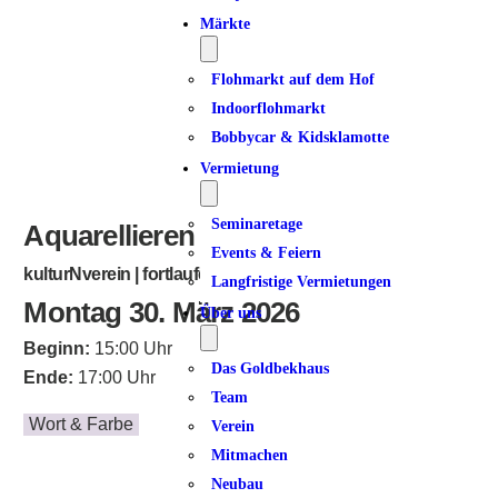
Märkte
Flohmarkt auf dem Hof
Indoorflohmarkt
Bobbycar & Kidsklamotte
Vermietung
Seminaretage
Aquarellieren
Events & Feiern
kulturNverein | fortlaufend
Langfristige Vermietungen
Montag 30. März 2026
Über uns
Beginn:
15:00 Uhr
Das Goldbekhaus
Ende:
17:00 Uhr
Team
Wort & Farbe
Verein
Mitmachen
Neubau