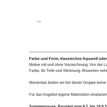
ICS herunterladen
Google Kalender
iCalendar
Office 365
Outlook Live
Farbe und Form, klassisches Aquarell od
Motive mit und ohne Vorzeichnung. Von der Lan
Farbe, für Tiefe und Stimmung. Bisweilen neh
Momentan bieten wir bei dieser Gruppe keine P
Für das Angebot eigene Materialien einplanen
Sommerpause: Pausiert vom 9.7. bis 19.8.