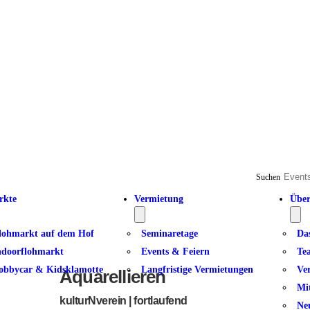
Suchen
rkte
Vermietung
Über
lohmarkt auf dem Hof
Seminaretage
Da
ndoorflohmarkt
Events & Feiern
Te
obbycar & Kidsklamotte
Langfristige Vermietungen
Ve
Aquarellieren
Mi
kulturNverein | fortlaufend
Ne