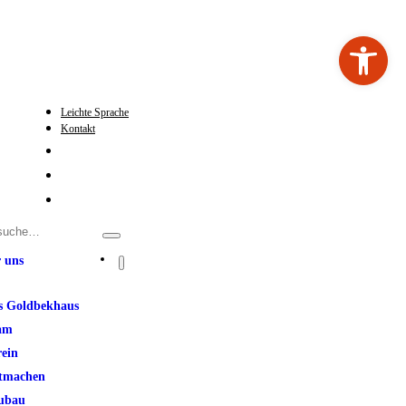
Werkzeugleiste ö
Leichte Sprache
Kontakt
 uns
s Goldbekhaus
am
rein
tmachen
ubau