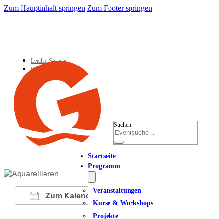
Zum Hauptinhalt springen
Zum Footer springen
Leichte Sprache
Kontakt
Suchen
Startseite
Programm
Veranstaltungen
Zum Kalender hinzufügen
Kurse & Workshops
Projekte
ICS herunterladen
Google Kalender
iCalendar
Office 365
Outlook Live