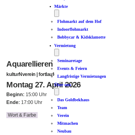
Märkte
Flohmarkt auf dem Hof
Indoorflohmarkt
Bobbycar & Kidsklamotte
Vermietung
Seminaretage
Aquarellieren
Events & Feiern
kulturNverein | fortlaufend
Langfristige Vermietungen
Montag 27. April 2026
Über uns
Beginn:
15:00 Uhr
Das Goldbekhaus
Ende:
17:00 Uhr
Team
Wort & Farbe
Verein
Mitmachen
Neubau