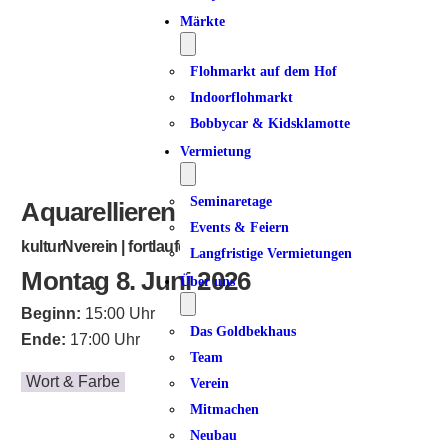
Märkte
Flohmarkt auf dem Hof
Indoorflohmarkt
Bobbycar & Kidsklamotte
Vermietung
Seminaretage
Aquarellieren
Events & Feiern
kulturNverein | fortlaufend
Langfristige Vermietungen
Montag 8. Juni 2026
Über uns
Beginn:
15:00 Uhr
Das Goldbekhaus
Ende:
17:00 Uhr
Team
Wort & Farbe
Verein
Mitmachen
Neubau