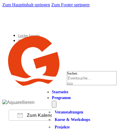
Zum Hauptinhalt springen
Zum Footer springen
Leichte Sprache
Kontakt
Suchen
Startseite
Programm
Veranstaltungen
Zum Kalender hinzufügen
Kurse & Workshops
Projekte
ICS herunterladen
Google Kalender
iCalendar
Office 365
Outlook Live