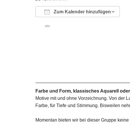
Zum Kalender hinzufügen
ICS herunterladen
Google Kalender
iCalendar
Office 365
Outlook Live
Farbe und Form, klassisches Aquarell od
Motive mit und ohne Vorzeichnung. Von der Lan
Farbe, für Tiefe und Stimmung. Bisweilen neh
Momentan bieten wir bei dieser Gruppe keine P