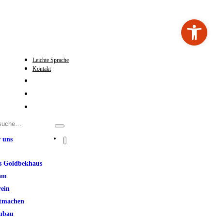
Werkzeugleiste ö
Leichte Sprache
Kontakt
 uns
s Goldbekhaus
am
rein
tmachen
ubau