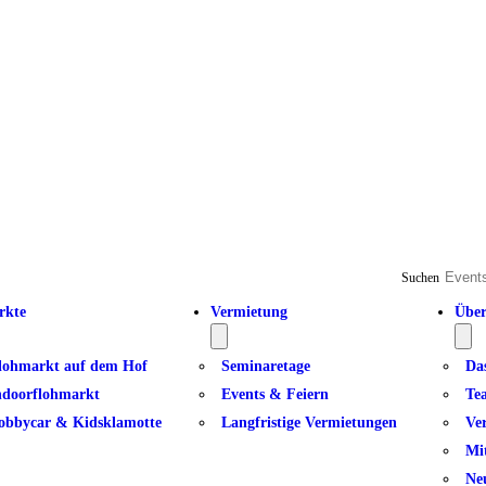
Suchen
rkte
Vermietung
Über
lohmarkt auf dem Hof
Seminaretage
Da
ndoorflohmarkt
Events & Feiern
Te
obbycar & Kidsklamotte
Langfristige Vermietungen
Ve
Mi
Ne