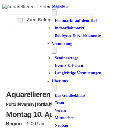
Märkte
Zum Kalender hinzufügen
Flohmarkt auf dem Hof
Indoorflohmarkt
ICS herunterladen
Google Kalender
iCalendar
Office 365
Outlook Live
Bobbycar & Kidsklamotte
Vermietung
Seminaretage
Events & Feiern
Langfristige Vermietungen
Über uns
Aquarellieren – Sommerpause
Das Goldbekhaus
Team
kulturNverein | fortlaufend
Verein
Montag 10. August 2026
Mitmachen
Beginn:
15:00 Uhr
Neubau