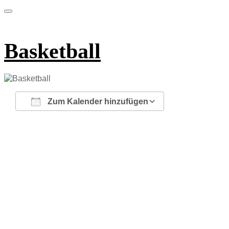
Basketball
Zum Kalender hinzufügen
ICS herunterladen
Google Kalender
iCalendar
Office 365
Outlook Live