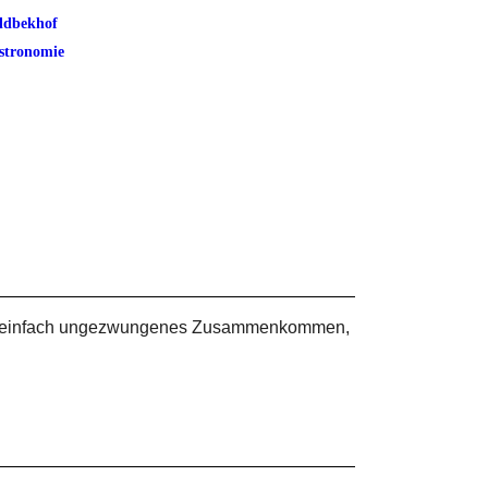
ldbekhof
stronomie
ern einfach ungezwungenes Zusammenkommen,