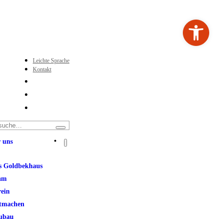
Werkzeugleiste ö
Leichte Sprache
Kontakt
 uns
s Goldbekhaus
am
rein
tmachen
ubau