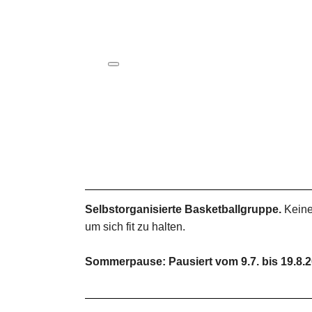
ICS herunterladen
Google Kalender
iCalendar
Office 365
Outlook Live
Selbstorganisierte Basketballgruppe.
Keine
um sich fit zu halten.
Sommerpause: Pausiert vom 9.7. bis 19.8.