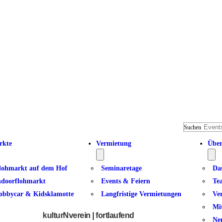
Suchen
rkte
Vermietung
Über
lohmarkt auf dem Hof
Seminaretage
Da
ndoorflohmarkt
Events & Feiern
Te
obbycar & Kidsklamotte
Langfristige Vermietungen
Ve
Basketball
Mi
kulturNverein | fortlaufend
Ne