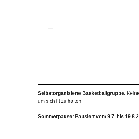
ICS herunterladen
Google Kalender
iCalendar
Office 365
Outlook Live
Selbstorganisierte Basketballgruppe.
Keine
um sich fit zu halten.
Sommerpause: Pausiert vom 9.7. bis 19.8.