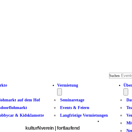
Suchen
rkte
Vermietung
Über
lohmarkt auf dem Hof
Seminaretage
Da
ndoorflohmarkt
Events & Feiern
Te
obbycar & Kidsklamotte
Langfristige Vermietungen
Ve
Basketball – Sommerpause
Mi
kulturNverein | fortlaufend
Ne