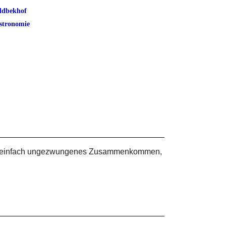
ldbekhof
stronomie
ern einfach ungezwungenes Zusammenkommen,