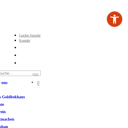
Werkzeugleiste ö
Leichte Sprache
Kontakt
 uns
s Goldbekhaus
am
rein
tmachen
ubau