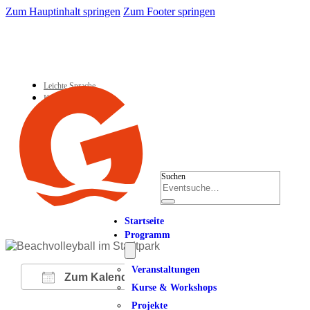
Zum Hauptinhalt springen
Zum Footer springen
Leichte Sprache
Kontakt
Suchen
Startseite
Programm
Veranstaltungen
Zum Kalender hinzufügen
Kurse & Workshops
Projekte
ICS herunterladen
Google Kalender
iCalendar
Office 365
Outlook Live