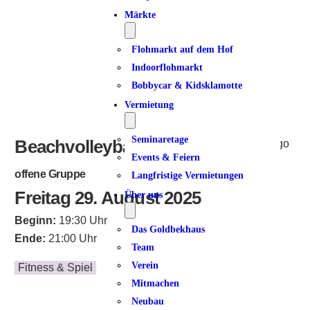
Märkte
Flohmarkt auf dem Hof
Indoorflohmarkt
Bobbycar & Kidsklamotte
Vermietung
Seminaretage
Beachvolleyball im Stadtpark
Events & Feiern
offene Gruppe
Langfristige Vermietungen
Freitag 29. August 2025
Über uns
Beginn:
19:30 Uhr
Das Goldbekhaus
Ende:
21:00 Uhr
Team
Verein
Fitness & Spiel
Mitmachen
Neubau