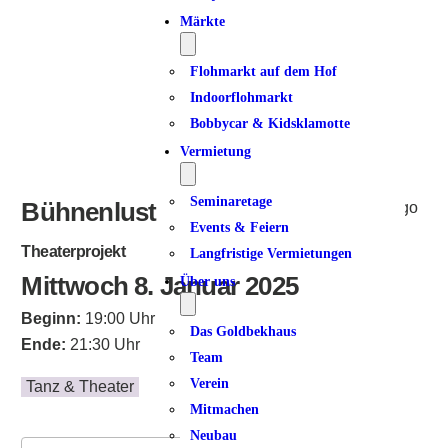
ICS herunterladen
Google Kalender
iCalendar
Office 365
Outlook Live
Märkte
Flohmarkt auf dem Hof
Indoorflohmarkt
Bobbycar & Kidsklamotte
Vermietung
Seminaretage
Bühnenlust
Events & Feiern
Theaterprojekt
Langfristige Vermietungen
Mittwoch 8. Januar 2025
Über uns
Beginn:
19:00 Uhr
Das Goldbekhaus
Ende:
21:30 Uhr
Team
Verein
Tanz & Theater
Mitmachen
Neubau