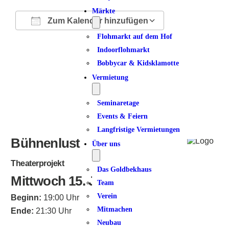
Märkte
Zum Kalender hinzufügen
Flohmarkt auf dem Hof
ICS herunterladen
Google Kalender
iCalendar
Office 365
Outlook Live
Indoorflohmarkt
Bobbycar & Kidsklamotte
Vermietung
Seminaretage
Events & Feiern
Langfristige Vermietungen
Bühnenlust
Über uns
Theaterprojekt
Das Goldbekhaus
Mittwoch 15. Januar 2025
Team
Verein
Beginn:
19:00 Uhr
Mitmachen
Ende:
21:30 Uhr
Neubau