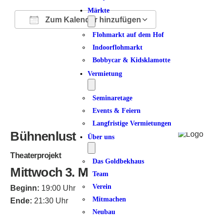
Märkte
Zum Kalender hinzufügen
Flohmarkt auf dem Hof
ICS herunterladen
Google Kalender
iCalendar
Office 365
Outlook Live
Indoorflohmarkt
Bobbycar & Kidsklamotte
Vermietung
Seminaretage
Events & Feiern
Langfristige Vermietungen
Bühnenlust
Über uns
Theaterprojekt
Das Goldbekhaus
Mittwoch 3. März 2027
Team
Verein
Beginn:
19:00 Uhr
Mitmachen
Ende:
21:30 Uhr
Neubau