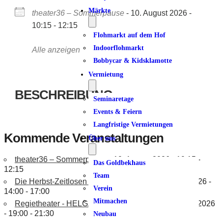
Märkte
theater36 – Sommerpause
- 10. August 2026 -
10:15 - 12:15
Flohmarkt auf dem Hof
Indoorflohmarkt
Alle anzeigen
Bobbycar & Kidsklamotte
Vermietung
BESCHREIBUNG
Seminaretage
Events & Feiern
Langfristige Vermietungen
Kommende Veranstaltungen
Über uns
theater36 – Sommerpause
- 10. August 2026 - 10:15 -
Das Goldbekhaus
12:15
Team
Die Herbst-Zeitlosen - Sommerpause
- 11. August 2026 -
Verein
14:00 - 17:00
Mitmachen
Regietheater - HELGA – Sommerpause
- 12. August 2026
- 19:00 - 21:30
Neubau