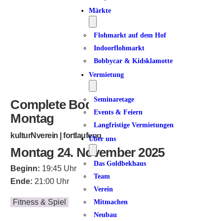
ICS herunterladen
Google Kalender
iCalendar
Office 365
Outlook Live
Märkte
Flohmarkt auf dem Hof
Indoorflohmarkt
Bobbycar & Kidsklamotte
Vermietung
Seminaretage
Complete Bodyworkout am
Events & Feiern
Montag
Langfristige Vermietungen
kulturNverein | fortlaufend
Über uns
Montag 24. November 2025
Das Goldbekhaus
Beginn:
19:45 Uhr
Team
Ende:
21:00 Uhr
Verein
Fitness & Spiel
Mitmachen
Neubau