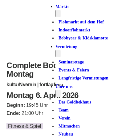
ICS herunterladen
Google Kalender
iCalendar
Office 365
Outlook Live
Märkte
Flohmarkt auf dem Hof
Indoorflohmarkt
Bobbycar & Kidsklamotte
Vermietung
Seminaretage
Complete Bodyworkout am
Events & Feiern
Montag
Langfristige Vermietungen
kulturNverein | fortlaufend
Über uns
Montag 6. April 2026
Das Goldbekhaus
Beginn:
19:45 Uhr
Team
Ende:
21:00 Uhr
Verein
Fitness & Spiel
Mitmachen
Neubau