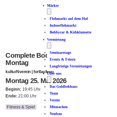
ICS herunterladen
Google Kalender
iCalendar
Office 365
Outlook Live
Märkte
Flohmarkt auf dem Hof
Indoorflohmarkt
Bobbycar & Kidsklamotte
Vermietung
Seminaretage
Complete Bodyworkout am
Events & Feiern
Montag
Langfristige Vermietungen
kulturNverein | fortlaufend
Über uns
Montag 25. Mai 2026
Das Goldbekhaus
Beginn:
19:45 Uhr
Team
Ende:
21:00 Uhr
Verein
Fitness & Spiel
Mitmachen
Neubau