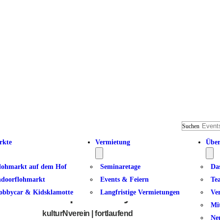
Suchen
rkte
Vermietung
Über
lohmarkt auf dem Hof
Seminaretage
Da
ndoorflohmarkt
Events & Feiern
Te
obbycar & Kidsklamotte
Langfristige Vermietungen
Ve
Complete Bodyworkout am Mo
Mi
kulturNverein | fortlaufend
Ne