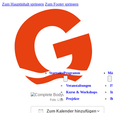
Zum Hauptinhalt springen
Zum Footer springen
Startseite
Programm
Mä
Veranstaltungen
F
Kurse & Workshops
I
Projekte
B
Foto: LSB NRW Andrea Bowinkelmann
Zum Kalender hinzufügen