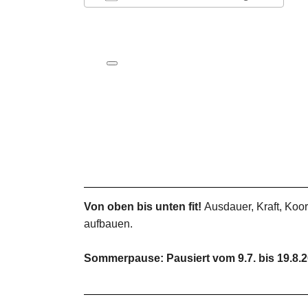
ICS herunterladen
Google Kalender
iCalendar
Office 365
Outlook Live
Von oben bis unten fit!
Ausdauer, Kraft, Koo
aufbauen.
Sommerpause: Pausiert vom 9.7. bis 19.8.