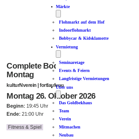
ICS herunterladen
Google Kalender
iCalendar
Office 365
Outlook Live
Märkte
Flohmarkt auf dem Hof
Indoorflohmarkt
Bobbycar & Kidsklamotte
Vermietung
Seminaretage
Complete Bodyworkout am
Events & Feiern
Montag
Langfristige Vermietungen
kulturNverein | fortlaufend
Über uns
Montag 26. Oktober 2026
Das Goldbekhaus
Beginn:
19:45 Uhr
Team
Ende:
21:00 Uhr
Verein
Fitness & Spiel
Mitmachen
Neubau