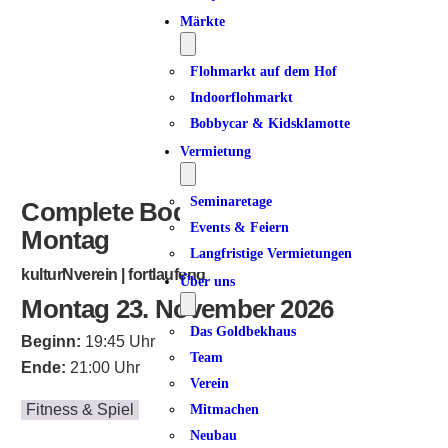
ICS herunterladen
Google Kalender
iCalendar
Office 365
Outlook Live
Märkte
Flohmarkt auf dem Hof
Indoorflohmarkt
Bobbycar & Kidsklamotte
Vermietung
Seminaretage
Complete Bodyworkout am
Events & Feiern
Montag
Langfristige Vermietungen
kulturNverein | fortlaufend
Über uns
Montag 23. November 2026
Das Goldbekhaus
Beginn:
19:45 Uhr
Team
Ende:
21:00 Uhr
Verein
Fitness & Spiel
Mitmachen
Neubau