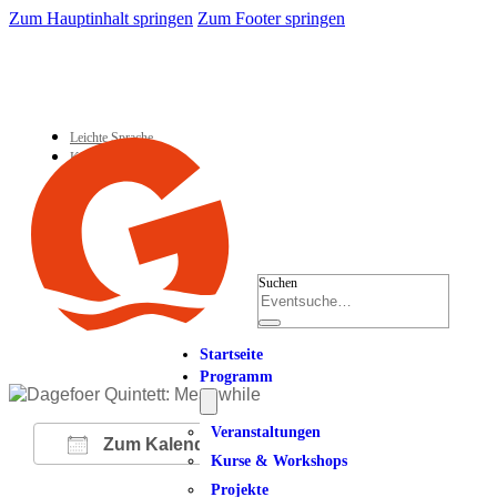
Zum Hauptinhalt springen
Zum Footer springen
Leichte Sprache
Kontakt
Suchen
Startseite
Programm
Veranstaltungen
Zum Kalender hinzufügen
Kurse & Workshops
Projekte
ICS herunterladen
Google Kalender
iCalendar
Office 365
Outlook Live