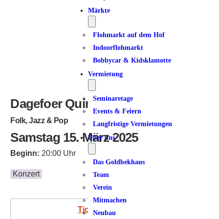
Märkte
Flohmarkt auf dem Hof
Indoorflohmarkt
Bobbycar & Kidsklamotte
Vermietung
Seminaretage
Dagefoer Quintett: Meanwhile
Events & Feiern
Folk, Jazz & Pop
Langfristige Vermietungen
Samstag 15. März 2025
Über uns
Beginn:
20:00 Uhr
Das Goldbekhaus
Konzert
Team
Verein
Mitmachen
Tickets
Neubau