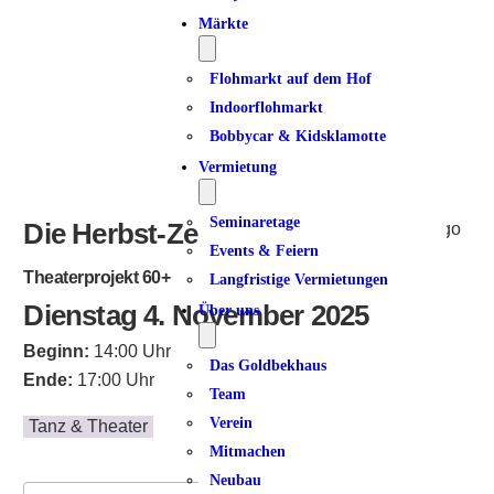
ICS herunterladen
Google Kalender
iCalendar
Office 365
Outlook Live
Märkte
Flohmarkt auf dem Hof
Indoorflohmarkt
Bobbycar & Kidsklamotte
Vermietung
Seminaretage
Die Herbst-Zeitlosen
Events & Feiern
Theaterprojekt 60+
Langfristige Vermietungen
Dienstag 4. November 2025
Über uns
Beginn:
14:00 Uhr
Das Goldbekhaus
Ende:
17:00 Uhr
Team
Verein
Tanz & Theater
Mitmachen
Neubau