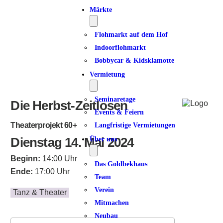
ICS herunterladen
Google Kalender
iCalendar
Office 365
Outlook Live
Märkte
Flohmarkt auf dem Hof
Indoorflohmarkt
Bobbycar & Kidsklamotte
Vermietung
Seminaretage
Die Herbst-Zeitlosen
Events & Feiern
Theaterprojekt 60+
Langfristige Vermietungen
Dienstag 14. Mai 2024
Über uns
Beginn:
14:00 Uhr
Das Goldbekhaus
Ende:
17:00 Uhr
Team
Verein
Tanz & Theater
Mitmachen
Neubau