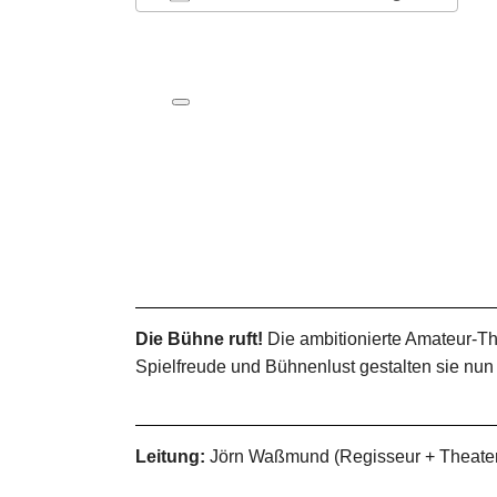
ICS herunterladen
Google Kalender
iCalendar
Office 365
Outlook Live
Die Bühne ruft!
Die ambitionierte Amateur-Th
Spielfreude und Bühnenlust gestalten sie nun
Leitung:
Jörn Waßmund (Regisseur + Theaterp