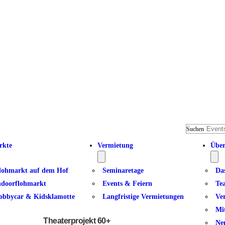
Suchen
rkte
Vermietung
Über
lohmarkt auf dem Hof
Seminaretage
Da
ndoorflohmarkt
Events & Feiern
Te
obbycar & Kidsklamotte
Langfristige Vermietungen
Ve
Die Herbst-Zeitlosen – Zwische
Mi
Theaterprojekt 60+
Ne