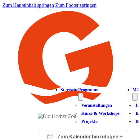
Zum Hauptinhalt springen
Zum Footer springen
Startseite
Programm
Mä
Veranstaltungen
F
Kurse & Workshops
I
Projekte
B
Foto: Melanie Bohn
Zum Kalender hinzufügen