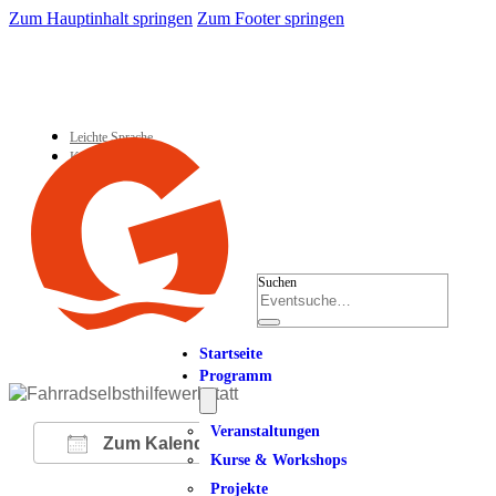
Zum Hauptinhalt springen
Zum Footer springen
Leichte Sprache
Kontakt
Suchen
Startseite
Programm
Veranstaltungen
Zum Kalender hinzufügen
Kurse & Workshops
Projekte
ICS herunterladen
Google Kalender
iCalendar
Office 365
Outlook Live