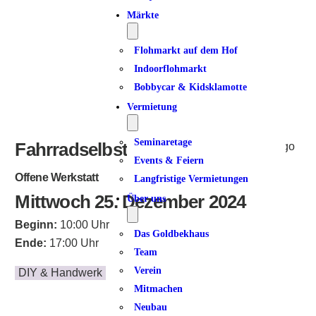
Märkte
Flohmarkt auf dem Hof
Indoorflohmarkt
Bobbycar & Kidsklamotte
Vermietung
Seminaretage
Fahrradselbsthilfewerkstatt
Events & Feiern
Offene Werkstatt
Langfristige Vermietungen
Mittwoch 25. Dezember 2024
Über uns
Beginn:
10:00 Uhr
Das Goldbekhaus
Ende:
17:00 Uhr
Team
Verein
DIY & Handwerk
Mitmachen
Neubau