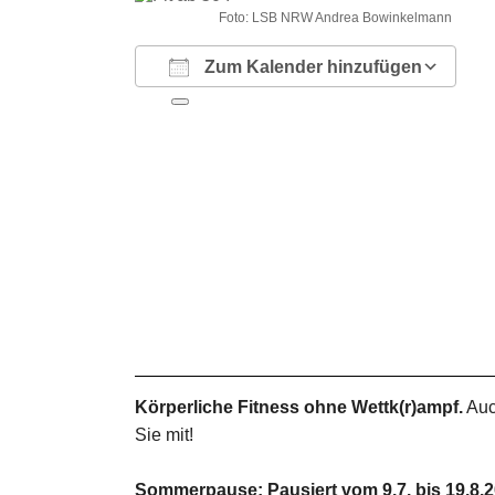
Foto: LSB NRW Andrea Bowinkelmann
Zum Kalender hinzufügen
ICS herunterladen
Google Kalender
iCalendar
Office 365
Outlook Live
Körperliche Fitness ohne Wettk(r)ampf.
Auc
Sie mit!
Sommerpause: Pausiert vom 9.7. bis 19.8.