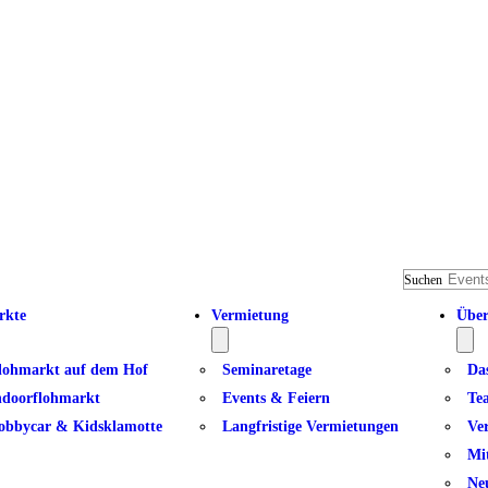
Suchen
rkte
Vermietung
Über
lohmarkt auf dem Hof
Seminaretage
Da
ndoorflohmarkt
Events & Feiern
Te
obbycar & Kidsklamotte
Langfristige Vermietungen
Ve
Mi
Ne