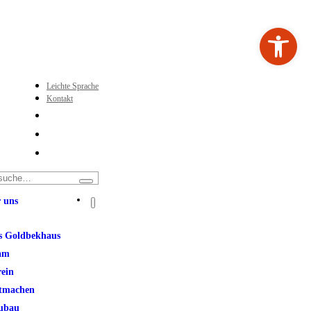
Werkzeugleiste ö
Leichte Sprache
Kontakt
 uns
s Goldbekhaus
am
rein
tmachen
ubau