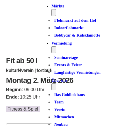
ICS herunterladen
Google Kalender
iCalendar
Office 365
Outlook Live
Märkte
Flohmarkt auf dem Hof
Indoorflohmarkt
Bobbycar & Kidsklamotte
Vermietung
Seminaretage
Fit ab 50 I
Events & Feiern
kulturNverein | fortlaufend
Langfristige Vermietungen
Montag 2. März 2026
Über uns
Beginn:
09:00 Uhr
Das Goldbekhaus
Ende:
10:25 Uhr
Team
Fitness & Spiel
Verein
Mitmachen
Neubau