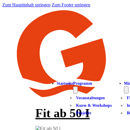
Zum Hauptinhalt springen
Zum Footer springen
Startseite
Programm
Mä
Veranstaltungen
F
Kurse & Workshops
I
Fit ab 50 I
Projekte
B