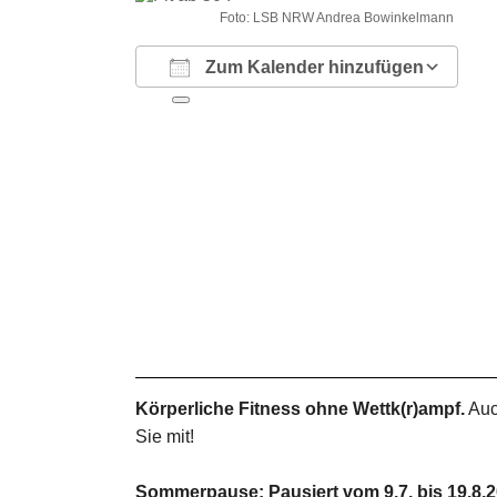
Foto: LSB NRW Andrea Bowinkelmann
Zum Kalender hinzufügen
ICS herunterladen
Google Kalender
iCalendar
Office 365
Outlook Live
Körperliche Fitness ohne Wettk(r)ampf.
Auc
Sie mit!
Sommerpause: Pausiert vom 9.7. bis 19.8.