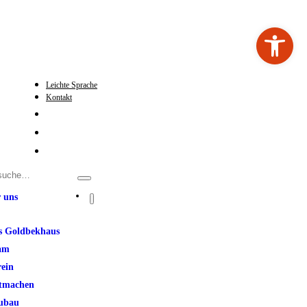
Werkzeugleiste ö
Leichte Sprache
Kontakt
 uns
s Goldbekhaus
am
rein
tmachen
ubau