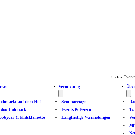
Suchen
rkte
Vermietung
Über
lohmarkt auf dem Hof
Seminaretage
Da
ndoorflohmarkt
Events & Feiern
Te
obbycar & Kidsklamotte
Langfristige Vermietungen
Ve
Mi
Ne