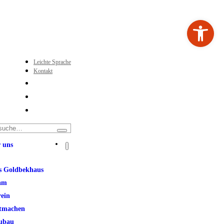
Werkzeugleiste ö
Leichte Sprache
Kontakt
 uns
s Goldbekhaus
am
rein
tmachen
ubau