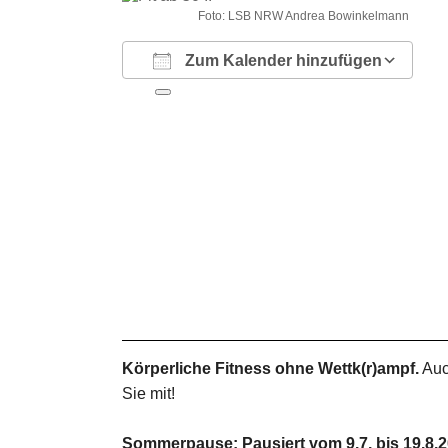
Foto: LSB NRW Andrea Bowinkelmann
Zum Kalender hinzufügen
ICS herunterladen
Google Kalender
iCalendar
Office 365
Outlook Live
Körperliche Fitness ohne Wettk(r)ampf.
Auc
Sie mit!
Sommerpause: Pausiert vom 9.7. bis 19.8.