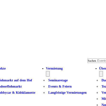
Suchen
rkte
Vermietung
Über
lohmarkt auf dem Hof
Seminaretage
Da
ndoorflohmarkt
Events & Feiern
Te
obbycar & Kidsklamotte
Langfristige Vermietungen
Ve
Mi
Ne