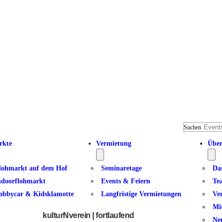
Suchen
rkte
Vermietung
Über
lohmarkt auf dem Hof
Seminaretage
Da
ndoorflohmarkt
Events & Feiern
Te
obbycar & Kidsklamotte
Langfristige Vermietungen
Ve
Fit ab 50 II
Mi
kulturNverein | fortlaufend
Ne