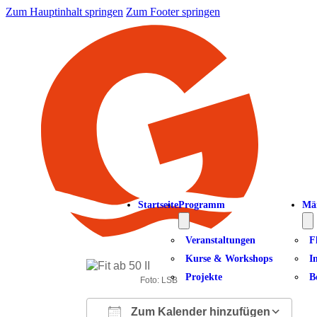
Zum Hauptinhalt springen
Zum Footer springen
Startseite
Programm
Mä
Veranstaltungen
F
Kurse & Workshops
I
Projekte
B
Foto: LSB NRW Andrea Bowinkelmann
Zum Kalender hinzufügen