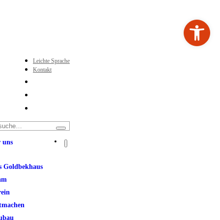
Werkzeugleiste ö
Leichte Sprache
Kontakt
 uns
s Goldbekhaus
am
rein
tmachen
ubau