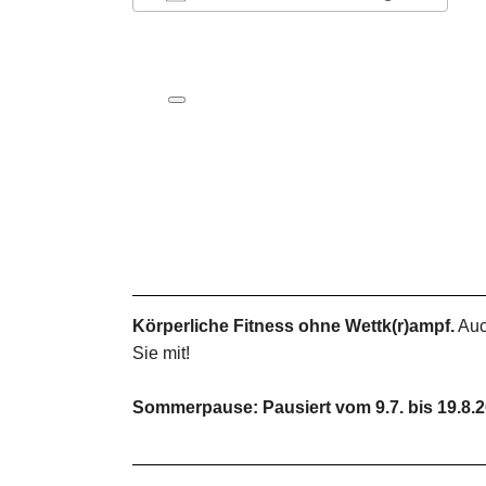
ICS herunterladen
Google Kalender
iCalendar
Office 365
Outlook Live
Körperliche Fitness ohne Wettk(r)ampf.
Auc
Sie mit!
Sommerpause: Pausiert vom 9.7. bis 19.8.