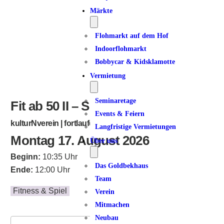
ICS herunterladen
Google Kalender
iCalendar
Office 365
Outlook Live
Märkte
Flohmarkt auf dem Hof
Indoorflohmarkt
Bobbycar & Kidsklamotte
Vermietung
Seminaretage
Fit ab 50 II – Sommerpause
Events & Feiern
kulturNverein | fortlaufend
Langfristige Vermietungen
Montag 17. August 2026
Über uns
Beginn:
10:35 Uhr
Das Goldbekhaus
Ende:
12:00 Uhr
Team
Fitness & Spiel
Verein
Mitmachen
Neubau