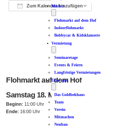
Zum Kalender hinzufügen
Märkte
ICS herunterladen
Google Kalender
iCalendar
Office 365
Outlook Live
Flohmarkt auf dem Hof
Indoorflohmarkt
Bobbycar & Kidsklamotte
Vermietung
Seminaretage
Events & Feiern
Langfristige Vermietungen
Flohmarkt auf dem Hof
Über uns
Samstag 18. Mai 2024
Das Goldbekhaus
Team
Beginn:
11:00 Uhr
Verein
Ende:
16:00 Uhr
Mitmachen
Neubau