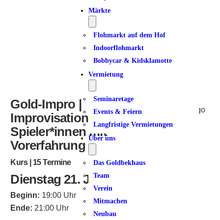
ICS herunterladen
Google Kalender
iCalendar
Office 365
Outlook Live
Märkte
Flohmarkt auf dem Hof
Indoorflohmarkt
Bobbycar & Kidsklamotte
Vermietung
Seminaretage
Gold-Impro |
Events & Feiern
Improvisationstheater für
Langfristige Vermietungen
Spieler*innen mit
Über uns
Vorerfahrung
Kurs | 15 Termine
Das Goldbekhaus
Dienstag 21. Januar 2025
Team
Verein
Beginn:
19:00 Uhr
Mitmachen
Ende:
21:00 Uhr
Neubau