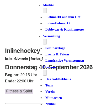
ICS herunterladen
Google Kalender
iCalendar
Office 365
Outlook Live
Märkte
Flohmarkt auf dem Hof
Indoorflohmarkt
Bobbycar & Kidsklamotte
Vermietung
Seminaretage
Inlinehockey
Events & Feiern
kulturNverein | fortlaufend
Langfristige Vermietungen
Donnerstag 10. September 2026
Über uns
Beginn:
20:15 Uhr
Das Goldbekhaus
Ende:
22:00 Uhr
Team
Fitness & Spiel
Verein
Mitmachen
Neubau