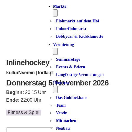
ICS herunterladen
Google Kalender
iCalendar
Office 365
Outlook Live
Märkte
Flohmarkt auf dem Hof
Indoorflohmarkt
Bobbycar & Kidsklamotte
Vermietung
Seminaretage
Inlinehockey
Events & Feiern
kulturNverein | fortlaufend
Langfristige Vermietungen
Donnerstag 5. November 2026
Über uns
Beginn:
20:15 Uhr
Das Goldbekhaus
Ende:
22:00 Uhr
Team
Fitness & Spiel
Verein
Mitmachen
Neubau