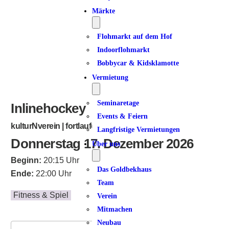
ICS herunterladen
Google Kalender
iCalendar
Office 365
Outlook Live
Märkte
Flohmarkt auf dem Hof
Indoorflohmarkt
Bobbycar & Kidsklamotte
Vermietung
Seminaretage
Inlinehockey
Events & Feiern
kulturNverein | fortlaufend
Langfristige Vermietungen
Donnerstag 17. Dezember 2026
Über uns
Beginn:
20:15 Uhr
Das Goldbekhaus
Ende:
22:00 Uhr
Team
Fitness & Spiel
Verein
Mitmachen
Neubau