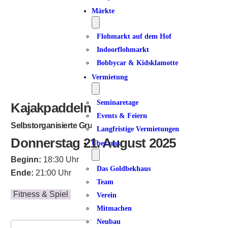
Märkte
Flohmarkt auf dem Hof
Indoorflohmarkt
Bobbycar & Kidsklamotte
Vermietung
Seminaretage
Kajakpaddeln am Donnerstag
Events & Feiern
Selbstorganisierte Gruppe für Fortgeschrittene
Langfristige Vermietungen
Donnerstag 21. August 2025
Über uns
Beginn:
18:30 Uhr
Das Goldbekhaus
Ende:
21:00 Uhr
Team
Fitness & Spiel
Verein
Mitmachen
Neubau