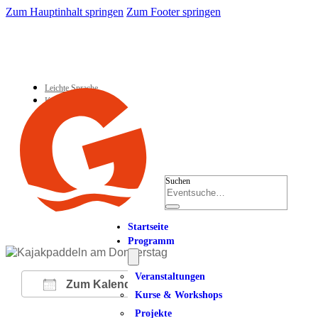
Zum Hauptinhalt springen
Zum Footer springen
Leichte Sprache
Kontakt
Suchen
Startseite
Programm
Veranstaltungen
Zum Kalender hinzufügen
Kurse & Workshops
Projekte
ICS herunterladen
Google Kalender
iCalendar
Office 365
Outlook Live